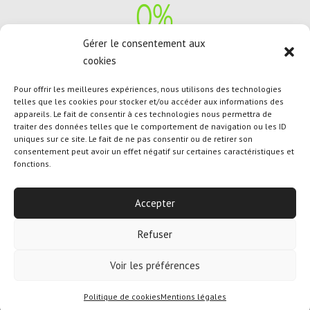
Gérer le consentement aux
cookies
Exempts
de colorant, de substance chimique, de
matière première d’origine animale.
Pour offrir les meilleures expériences, nous utilisons des technologies
telles que les cookies pour stocker et/ou accéder aux informations des
appareils. Le fait de consentir à ces technologies nous permettra de
traiter des données telles que le comportement de navigation ou les ID
uniques sur ce site. Le fait de ne pas consentir ou de retirer son
consentement peut avoir un effet négatif sur certaines caractéristiques et
fonctions.
Designed By
Olicom
|
Mentions Légales
|
Politique des
cookies
|
Conditions Générales de Vente
Accepter
Refuser
Voir les préférences
Politique de cookies
Mentions légales