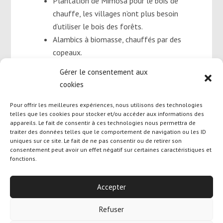
Plantation de Mimosa pour le bois de
chauffe, les villages n’ont plus besoin
d’utiliser le bois des forêts.
Alambics à biomasse, chauffés par des
copeaux.
Gérer le consentement aux
Tsinjo Aina bénéficie du soutien de l’association
cookies
Amitié France Madagascar
.
Pour offrir les meilleures expériences, nous utilisons des technologies
telles que les cookies pour stocker et/ou accéder aux informations des
appareils. Le fait de consentir à ces technologies nous permettra de
traiter des données telles que le comportement de navigation ou les ID
uniques sur ce site. Le fait de ne pas consentir ou de retirer son
consentement peut avoir un effet négatif sur certaines caractéristiques et
fonctions.
Designed By
Olicom
|
Mentions Légales
|
Politique des
cookies
|
Conditions Générales de Vente
Accepter
Refuser