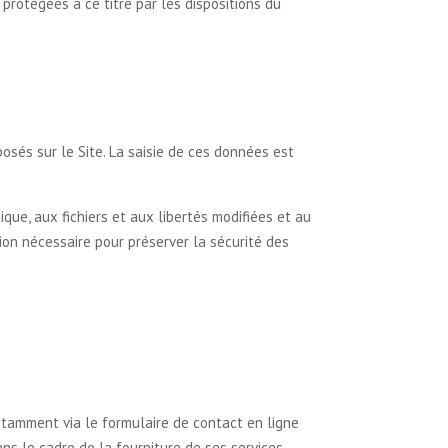
 protégées à ce titre par les dispositions du
osés sur le Site. La saisie de ces données est
ique, aux fichiers et aux libertés modifiées et au
on nécessaire pour préserver la sécurité des
otamment via le formulaire de contact en ligne
ns le cadre de la fourniture de ses services,