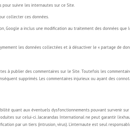
 pour suivre les internautes sur ce Site.
our collecter ces données.
on, Google a inclus une modification au traitement des données que 
nymement les données collectées et à désactiver le « partage de don
tes à publier des commentaires sur le Site. Toutefois les commentai
nséquent supprimés. Les commentaires injurieux ou ayant des connotat
bilité quant aux éventuels dysfonctionnements pouvant survenir sur 
roduites sur celui-ci. Jacarandas International ne peut garantir l’exhau
cation par un tiers (intrusion, virus). L’internaute est seul responsable