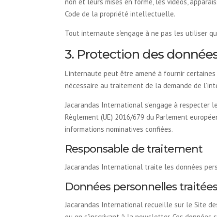
non et leurs mises en forme, les vidéos, apparais
Code de la propriété intellectuelle.
Tout internaute s’engage à ne pas les utiliser que
3. Protection des donnée
L’internaute peut être amené à fournir certaines
nécessaire au traitement de la demande de l’int
Jacarandas International s’engage à respecter les
Règlement (UE) 2016/679 du Parlement européen e
informations nominatives confiées.
Responsable de traitement
Jacarandas International traite les données per
Données personnelles traitées 
Jacarandas International recueille sur le Site 
ou en s’inscrivant à la newsletter. Ces données s