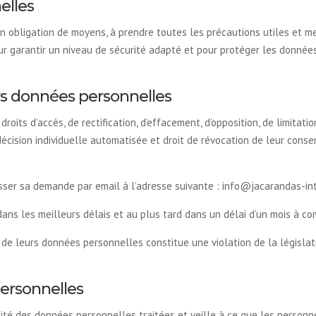
elles
son obligation de moyens, à prendre toutes les précautions utiles et
ur garantir un niveau de sécurité adapté et pour protéger les donnée
urs données personnelles
 droits d’accès, de rectification, d’effacement, d’opposition, de limitat
e décision individuelle automatisée et droit de révocation de leur co
dresser sa demande par email à l’adresse suivante : info@jacarandas-i
dans les meilleurs délais et au plus tard dans un délai d’un mois à c
de leurs données personnelles constitue une violation de la législatio
ersonnelles
lité des données personnelles traitées et veille à ce que les personn