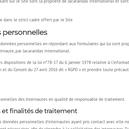
sant sur le Site sont la propriété de Jacarandas International et sont
 dans le strict cadre offert par le Site.
s personnelles
 données personnelles en répondant aux formulaires qui lui sont prop
ernaute, par Jacarandas International.
 dispositions de la loi n°78-17 du 6 janvier 1978 relative à l’informat
t du Conseil du 27 avril 2016 dit « RGPD » et prendre toute précauti
sonnelles des internautes en qualité de responsable de traitement.
et finalités de traitement
des données personnelles d’internautes ayant pris contact avec elle n
ont nécessaires afin de répondre à la sollicitation des internautes. Da