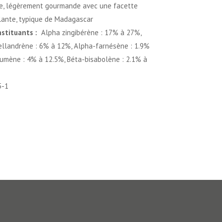
ée, légèrement gourmande avec une facette
llante, typique de Madagascar
nstituants :
Alpha zingibérène : 17% à 27%,
llandrène : 6% à 12%, Alpha-farnésène : 1.9%
cumène : 4% à 12.5%, Béta-bisabolène : 2.1% à
5-1