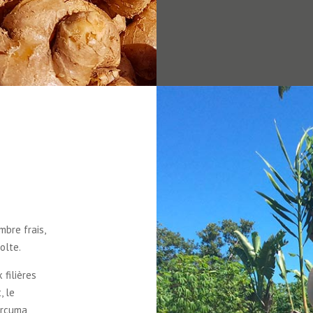
mbre frais,
olte.
 filières
, le
urcuma