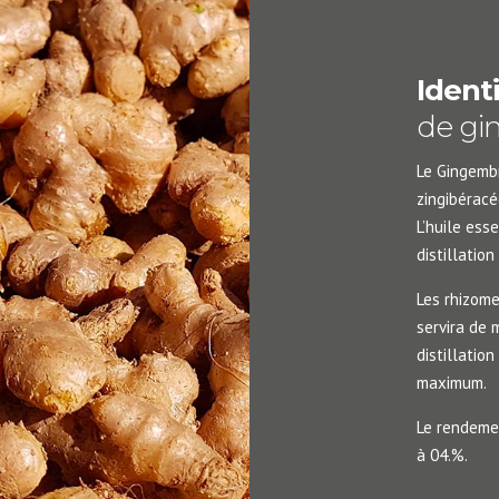
Ident
de gi
Le Gingembr
zingibérac
L’huile ess
distillation
Les rhizome
servira de m
distillatio
maximum.
Le rendemen
à 04.%.