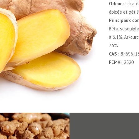
Odeur :
citral
épicée et péti
Principaux co
Béta-sesquiphe
à 6.1%, Ar-cur
7.5%
CAS :
84696-1
FEMA :
2520