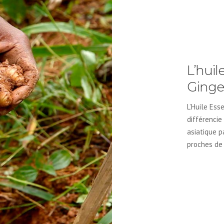
L’huil
Ging
L’Huile Es
différencie
asiatique p
proches de 