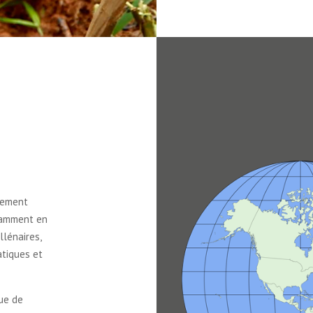
alement
tamment en
llénaires,
atiques et
sue de