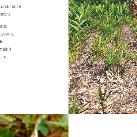
e Curcuma ce
embre.
 aux
aysans,
de
mais à
c le