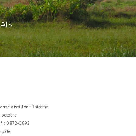
AIS
ante distillée :
Rhizome
à octobre
° :
0.872-0.892
 pâle