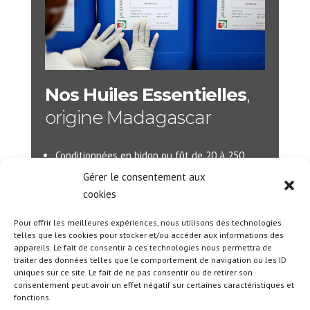
Nos Huiles Essentielles
,
origine Madagascar
Conditionnées en bidon ou fût de 20 à 250
kilos
Gérer le consentement aux
Disponibles depuis notre stock France ou au
cookies
départ de Madagascar.
Pour offrir les meilleures expériences, nous utilisons des technologies
telles que les cookies pour stocker et/ou accéder aux informations des
Pour plus d’informations :
info@jacarandas-
appareils. Le fait de consentir à ces technologies nous permettra de
international.com
traiter des données telles que le comportement de navigation ou les ID
uniques sur ce site. Le fait de ne pas consentir ou de retirer son
consentement peut avoir un effet négatif sur certaines caractéristiques et
fonctions.
Designed By
Olicom
|
Mentions Légales
|
Politique des