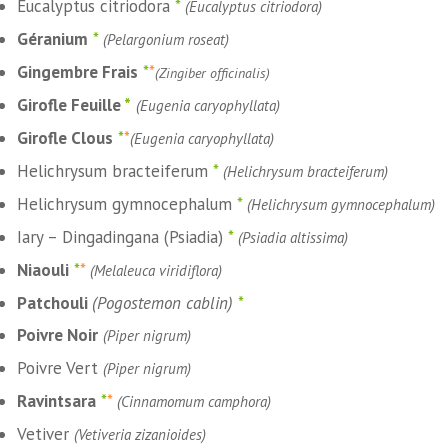
Eucalyptus citriodora
*
(Eucalyptus citriodora)
Géranium
*
(Pelargonium roseat)
Gingembre Frais
*
*
(Zingiber officinalis)
Girofle Feuille
*
(Eugenia caryophyllata)
Girofle Clous
*
*
(Eugenia caryophyllata)
Helichrysum bracteiferum
*
(Helichrysum bracteiferum)
Helichrysum gymnocephalum
*
(Helichrysum gymnocephalum)
Iary – Dingadingana (Psiadia)
*
(Psiadia altissima)
Niaouli
*
*
(Melaleuca viridiflora)
Patchouli
(Pogostemon cablin)
*
Poivre Noir
(Piper nigrum)
Poivre Vert
(Piper nigrum)
Ravintsara
*
*
(Cinnamomum camphora)
Vetiver
(Vetiveria zizanioides)